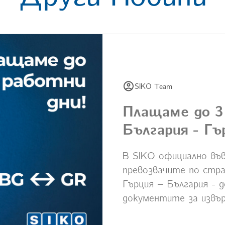
SIKO Team
Плащаме до 3
България - Гъ
В SIKO официално във
превозвачите по стра
Гърция – България - д
документите за извъ