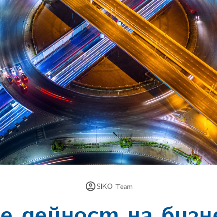
SIKO Team
 дейност на биз