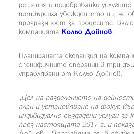
решения и подобрявайки услугите 
потвърдиха убеждението ни, че о
прозразчност за процесите, вклю
компанията
Кольо Дойнов
.
Планираната експанзия на компан
специфичните операции в три дъ
управлявани от Кольо Дойнов.
„
Цел на разделението на дейност
план и установяване на фокус въ
индивидуално създадени услуги за
през настоящата 2017 г. и показ
Дойнов. „
Поставяме се „в обувки