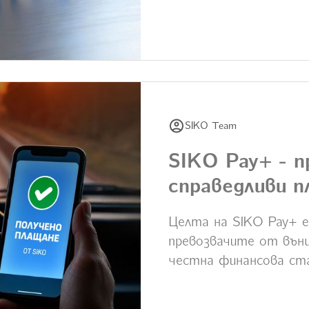
SIKO Team
SIKO Pay+ - п
справедливи 
Целта на SIKO Pay+ e
превозвачите от външ
честна финансова ст