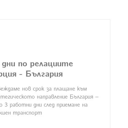
 дни по релациите
рция - България
еждаме нов срок за плащане към
тегическото направление България –
о 3 работни дни след приемане на
ршен транспорт