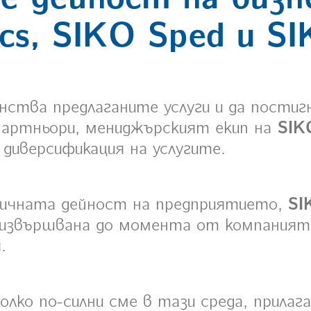
ics, SIKO Sped и SI
ства предлаганите услуги и да постиг
партньори, мениджърският екип на
SIKO
диверсификация на услугите.
ичната дейност на предприятието,
SI
 извършвана до момента от компаният
.
олко по-силни сме в тази среда, прилаг