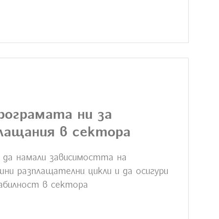
рограмата ни за
плащания в сектора
 да намали зависимостта на
ни разплащателни цикли и да осигури
абилност в сектора