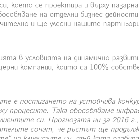
си, което се проектира и върху пазарн
бособяване на отделни бизнес дейности
чително и ще улесни нашите партньори
ията в условията на динамично развити
щерни компании, които са 100% собст
ите е постигането на устойчива конку
рху процесите. Така обособяваме инфра
 клиентите си. Прогнозата ни за 2016 г
ателите сочат, че ръстът ще продължи
те“ на клиентите ни, тъй като разбира