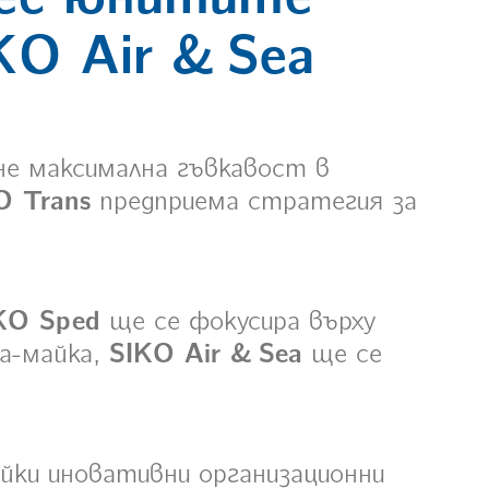
KO Air & Sea
не максимална гъвкавост в
 Trans
предприема стратегия за
KO Sped
ще се фокусира върху
а-майка,
SIKO Air & Sea
ще се
айки иновативни организационни