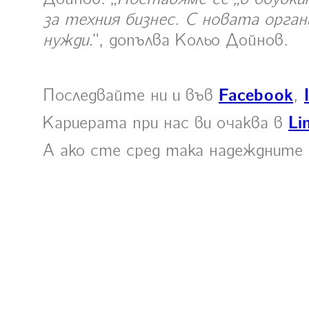
за техния бизнес. С новата орга
нужди.
“, допълва Кольо Дойнов.
Последвайте ни и във
Facebook
,
Кариерата при нас ви очаква в
Li
А ако сте сред така надеждните 