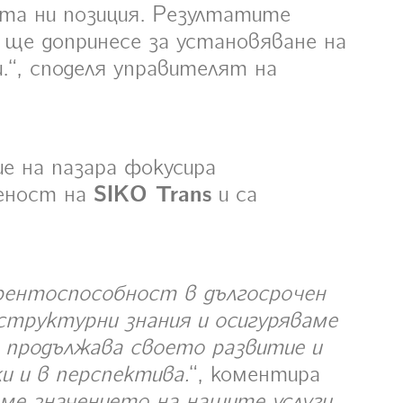
ата ни позиция. Резултатите
 ще допринесе за установяване на
.“, споделя управителят на
е на пазара фокусира
веност на
SIKO Trans
и са
рентоспособност в дългосрочен
структурни знания и осигуряваме
., продължава своето развитие и
 и в перспектива.
“, коментира
ме значението на нашите услуги