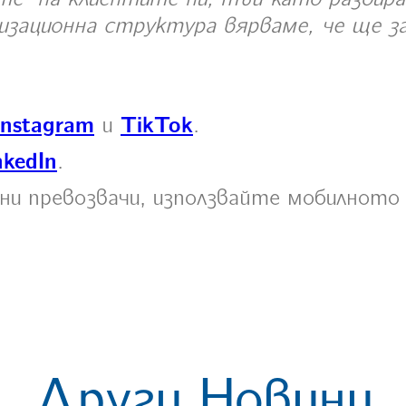
низационна структура вярваме, че ще 
Instagram
и
TikTok
.
nkedIn
.
ни превозвачи, използвайте мобилното
Други Новини